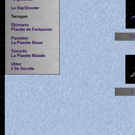
Le
StarShooter
Terragen
Djiimarss
Planète de Fantasmes
Co
Pasadani
La Planète Bleue
Simmthi
La Planète Malade
Uhtor
L'Ile Secrète
L