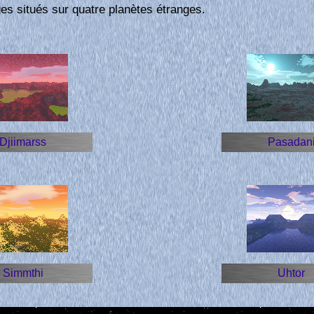
es situés sur quatre planètes étranges.
Djiimarss
Pasadan
Simmthi
Uhtor