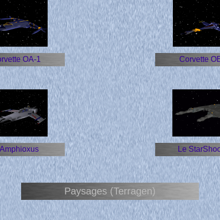
rvette OA-1
Corvette O
'Amphioxus
Le StarShoo
Paysages (Terragen)