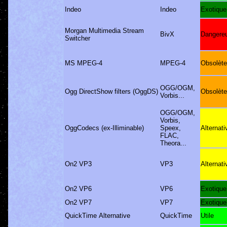
Indeo
Indeo
Exotique
Morgan Multimedia Stream
BivX
Dangere
Switcher
MS MPEG-4
MPEG-4
Obsolète
OGG/OGM,
Ogg DirectShow filters (OggDS)
Obsolète
Vorbis...
OGG/OGM,
Vorbis,
OggCodecs (ex-Illiminable)
Speex,
Alternati
FLAC,
Theora...
On2 VP3
VP3
Alternati
On2 VP6
VP6
Exotique
On2 VP7
VP7
Exotique
QuickTime Alternative
QuickTime
Utile