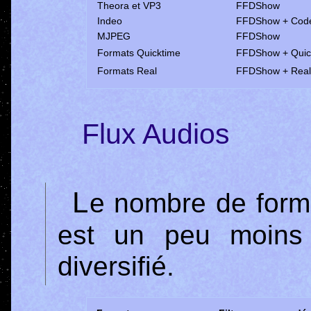
Theora et VP3
FFDShow
Indeo
FFDShow + Code
MJPEG
FFDShow
Formats Quicktime
FFDShow + Quick
Formats Real
FFDShow + Real 
Flux Audios
Le nombre de formats de compression audio
est un peu moins 
diversifié.