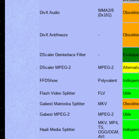
WMA2/8
DivX Audio
Obsolète
(0x161)
DivX Antifreeze
-
Obsolète
DScaler Deinterlace Filter
-
Exotique
DScaler MPEG-2
MPEG-2
Alternati
FFDShow
Polyvalent
Indispen
Flash Video Splitter
FLV
Utile
Gabest Matroska Splitter
MKV
Obsolète
Gabest MPEG-2
MPEG-2
Utile
MKV, MP4,
TS,
Haali Media Splitter
Indispen
OGG/OGM,
AVI