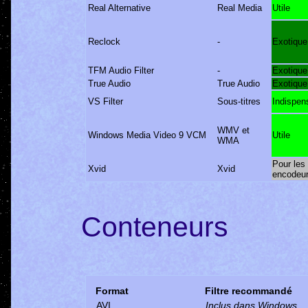
Real Alternative
Real Media
Utile
Reclock
-
Exotique
TFM Audio Filter
-
Exotique
True Audio
True Audio
Exotique
VS Filter
Sous-titres
Indispen
WMV et
Windows Media Video 9 VCM
Utile
WMA
Pour les
Xvid
Xvid
encodeu
Conteneurs
Format
Filtre recommandé
AVI
Inclus dans Windows