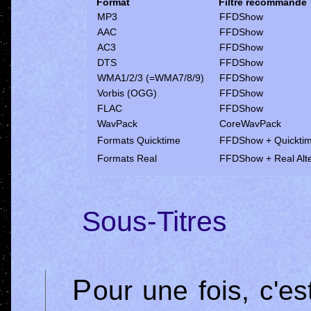
Format
Filtre recommandé
MP3
FFDShow
AAC
FFDShow
AC3
FFDShow
DTS
FFDShow
WMA1/2/3 (=WMA7/8/9)
FFDShow
Vorbis (OGG)
FFDShow
FLAC
FFDShow
WavPack
CoreWavPack
Formats Quicktime
FFDShow + Quicktime
Formats Real
FFDShow + Real Alte
Sous-Titres
Pour une fois, c'est assez simple : il n'existe