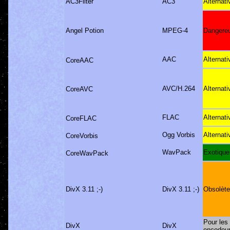
AC3Filter
AC3
Alternati
Angel Potion
MPEG-4
Dangere
AAC
Alternati
CoreAAC
AVC/H.264
Alternati
CoreAVC
FLAC
Alternati
CoreFLAC
Ogg Vorbis
Alternati
CoreVorbis
WavPack
Exotique
CoreWavPack
DivX 3.11 ;-)
DivX 3.11 ;-)
Obsolète
Pour les
DivX
DivX
encodeu