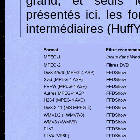
grand, et seuls l
présentés ici. les 
intermédiaires (HuffY
Format
Filtre recomma
MPEG-1
Inclus dans Win
MPEG-2
Filtres DVD
DivX 4/5/6 (MPEG-4 ASP)
FFDShow
Xvid (MPEG-4 ASP)
FFDShow
FVFW (MPEG-4 ASP)
FFDShow
Autres MPEG-4 ASP
FFDShow
H264 (MPEG-4 AVC)
FFDShow
DivX 3.11 (MS MPEG-4)
FFDShow
WMV1/2 (=WMV7/8)
FFDShow
WMV3 (=WMV9)
FFDShow
FLV1
FFDShow
FLV4 (VP6F)
FFDShow